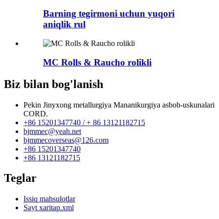
Barning tegirmoni uchun yuqori
aniqlik rul
MC Rolls & Raucho rolikli
Biz bilan bog'lanish
Pekin Jinyxong metallurgiya Mananikurgiya asbob-uskunalari
CORD.
+86 15201347740 / + 86 13121182715
bjmmec@yeah.net
bjmmecoverseas@126.com
+86 15201347740
+86 13121182715
Teglar
Issiq mahsulotlar
Sayt xaritap.xml