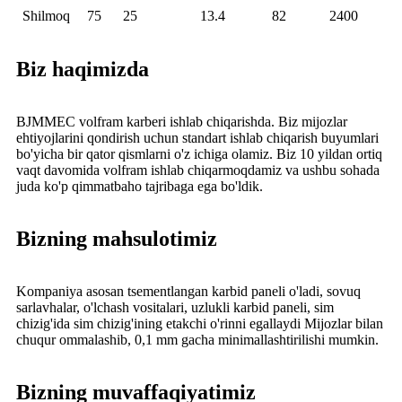
Shilmoq
75
25
13.4
82
2400
Biz haqimizda
BJMMEC volfram karberi ishlab chiqarishda. Biz mijozlar
ehtiyojlarini qondirish uchun standart ishlab chiqarish buyumlari
bo'yicha bir qator qismlarni o'z ichiga olamiz. Biz 10 yildan ortiq
vaqt davomida volfram ishlab chiqarmoqdamiz va ushbu sohada
juda ko'p qimmatbaho tajribaga ega bo'ldik.
Bizning mahsulotimiz
Kompaniya asosan tsementlangan karbid paneli o'ladi, sovuq
sarlavhalar, o'lchash vositalari, uzlukli karbid paneli, sim
chizig'ida sim chizig'ining etakchi o'rinni egallaydi Mijozlar bilan
chuqur ommalashib, 0,1 mm gacha minimallashtirilishi mumkin.
Bizning muvaffaqiyatimiz