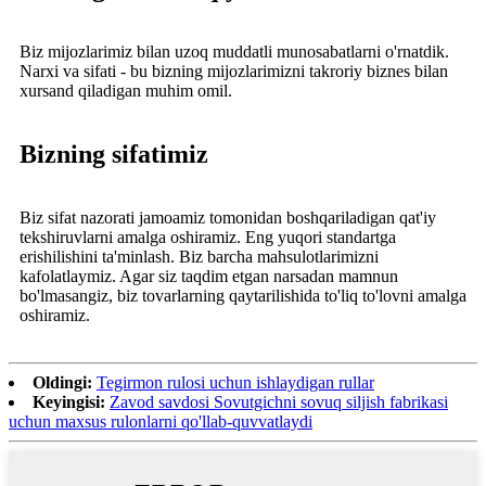
Biz mijozlarimiz bilan uzoq muddatli munosabatlarni o'rnatdik.
Narxi va sifati - bu bizning mijozlarimizni takroriy biznes bilan
xursand qiladigan muhim omil.
Bizning sifatimiz
Biz sifat nazorati jamoamiz tomonidan boshqariladigan qat'iy
tekshiruvlarni amalga oshiramiz. Eng yuqori standartga
erishilishini ta'minlash. Biz barcha mahsulotlarimizni
kafolatlaymiz. Agar siz taqdim etgan narsadan mamnun
bo'lmasangiz, biz tovarlarning qaytarilishida to'liq to'lovni amalga
oshiramiz.
Oldingi:
Tegirmon rulosi uchun ishlaydigan rullar
Keyingisi:
Zavod savdosi Sovutgichni sovuq siljish fabrikasi
uchun maxsus rulonlarni qo'llab-quvvatlaydi