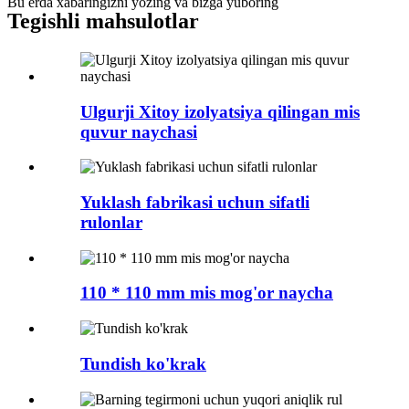
Bu erda xabaringizni yozing va bizga yuboring
Tegishli mahsulotlar
Ulgurji Xitoy izolyatsiya qilingan mis
quvur naychasi
Yuklash fabrikasi uchun sifatli
rulonlar
110 * 110 mm mis mog'or naycha
Tundish ko'krak