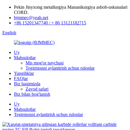
Pekin Jinyxong metallurgiya Mananikurgiya asbob-uskunalari
CORD.
bjmmec@yeah.net
+86 15201347740 / + 86 13121182715
English
Uy
Mahsulotlar
Mis mog'or naychasi
Tegirmonni aylantirish uchun rulonlar
Yangiliklar
FAQlar
Biz haqimizda
Zavod safari
Biz bilan bog'lanish
Uy
Mahsulotlar
Tegirmonni aylantirish uchun rulonlar