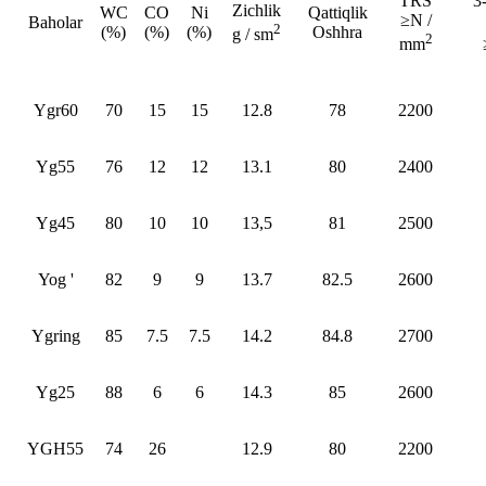
TRS
3
Zichlik
WC
CO
Ni
Qattiqlik
≥N /
Baholar
2
(%)
(%)
(%)
Oshhra
g / sm
2
mm
Ygr60
70
15
15
12.8
78
2200
Yg55
76
12
12
13.1
80
2400
Yg45
80
10
10
13,5
81
2500
Yog '
82
9
9
13.7
82.5
2600
Ygring
85
7.5
7.5
14.2
84.8
2700
Yg25
88
6
6
14.3
85
2600
YGH55
74
26
12.9
80
2200