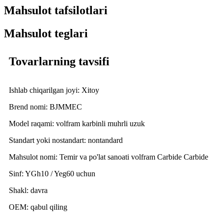
Mahsulot tafsilotlari
Mahsulot teglari
Tovarlarning tavsifi
Ishlab chiqarilgan joyi: Xitoy
Brend nomi: BJMMEC
Model raqami: volfram karbinli muhrli uzuk
Standart yoki nostandart: nontandard
Mahsulot nomi: Temir va po'lat sanoati volfram Carbide Carbide
Sinf: YGh10 / Yeg60 uchun
Shakl: davra
OEM: qabul qiling